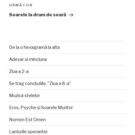
Articolul
URMĂTOR
următor
Soarele la drum de seară
De la o hexagramă la alta
Adevar si minciuna
Ziua a 2-a
Se trag concluziile. ”Ziua a 8-a”
Muzica stelelor
Eros, Psyche și Soarele Muritor
Nomen Est Omen
Lanturile sperantei