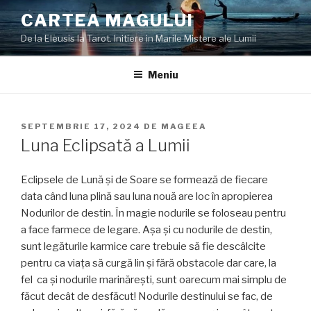
Sari
CARTEA MAGULUI
la
De la Eleusis la Tarot. Initiere in Marile Mistere ale Lumii
conținut
Meniu
PUBLICAT
SEPTEMBRIE 17, 2024
DE
MAGEEA
PE
Luna Eclipsată a Lumii
Eclipsele de Lună și de Soare se formează de fiecare
data când luna plină sau luna nouă are loc în apropierea
Nodurilor de destin. În magie nodurile se foloseau pentru
a face farmece de legare. Așa și cu nodurile de destin,
sunt legăturile karmice care trebuie să fie descâlcite
pentru ca viața să curgă lin și fără obstacole dar care, la
fel ca și nodurile marinărești, sunt oarecum mai simplu de
făcut decât de desfăcut! Nodurile destinului se fac, de