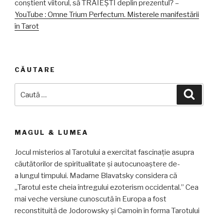
conștient viitorul, să TRĂIEȘTI deplin prezentul? –
YouTube : Omne Trium Perfectum. Misterele manifestării
în Tarot
CĂUTARE
Caută
Căuta
după:
MAGUL & LUMEA
Jocul misterios al Tarotului a exercitat fascinație asupra
căutătorilor de spiritualitate și autocunoaștere de-
a lungul timpului. Madame Blavatsky considera că
„Tarotul este cheia întregului ezoterism occidental.” Cea
mai veche versiune cunoscută în Europa a fost
reconstituită de Jodorowsky și Camoin în forma Tarotului