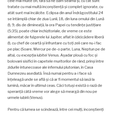
cele mai multe ori, fără să ne dăm seama și, cu cât sunt
tratate cu mai multă inconștiență și complet ignorate, cu
atât sunt mai încâlcite. Eclipsa din anul Îndrăgostitului 24
se întâmplă chiar de ziua Lunii, 18, din luna omului din Lună
(!), 9, dis de dimineață, la ora Papei cu tendințe justițiare
(5:35), poate chiar inchizitoriale, de vreme ce este
alimentat de fulgerele lui Jupiter, aflat în (de)cădere liberă
(!), cu chef de ceartă și înfruntare cu toți zeii care nu-i fac
pe plac (Soare, Mercur pe de-o parte, Luna, Neptun pe de
alta), cu excepția iubitei Venus. Așadar plouă cu foc și
bolovani sisifici în capetele muritorilor de rând, prinși între
zidurile întunecoase ale infernului plutonian, în Casa
Dumnezeu asediată. Însă numai pentru a-i face să
înțeleagă unde se află și că ar fi momentul să iasă la
lumină, măcar în ultimul ceas. Căci totuși există o rază de
speranță câtă vreme vor alege să meargă din nou pe
urmele iubirii (Venus).
Pentru că lumea se scindează, între cei mulți, inconștienți