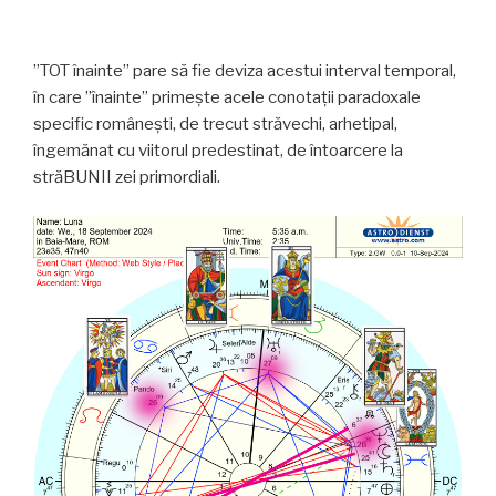
”TOT înainte” pare să fie deviza acestui interval temporal,
în care ”înainte” primește acele conotații paradoxale
specific românești, de trecut străvechi, arhetipal,
îngemănat cu viitorul predestinat, de întoarcere la
străBUNII zei primordiali.