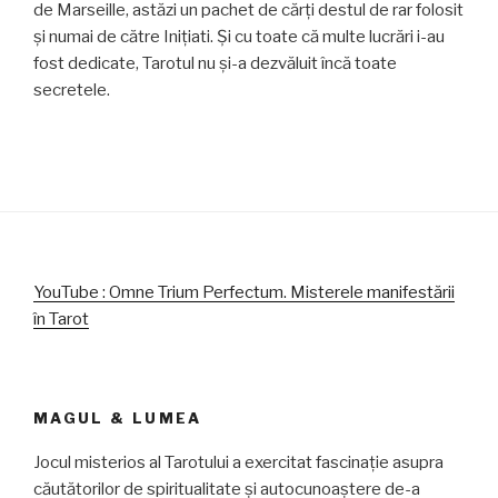
de Marseille, astăzi un pachet de cărți destul de rar folosit
și numai de către Inițiati. Și cu toate că multe lucrări i-au
fost dedicate, Tarotul nu și-a dezvăluit încă toate
secretele.
YouTube : Omne Trium Perfectum. Misterele manifestării
în Tarot
MAGUL & LUMEA
Jocul misterios al Tarotului a exercitat fascinație asupra
căutătorilor de spiritualitate și autocunoaștere de-a