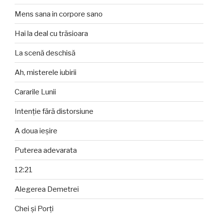
Mens sana in corpore sano
Hai la deal cu trăsioara
La scenă deschisă
Ah, misterele iubirii
Cararile Lunii
Intenție fără distorsiune
A doua ieșire
Puterea adevarata
12:21
Alegerea Demetrei
Chei și Porți