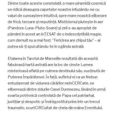
Dintre toate aceste constelații, o mare piramidă cosmică
se ridică deasupra capetelor noastre infuzându-ne cu
valuri de cunoaștere intuitivă, spre mare noastră eliberare
de frică, teroare și neputință. Misticismul plutește în aer
(Pandora-Luna-Pluto-Soare) și zeii s-au apropiat de
pământ în acest an înȚESAT de o indescriptibilă magie,
cum demult nu a mai fost. ”Fericirea are chipul tău” – ai
putea să-ți spui uitându-te în oglinda astrală.
Etalarea în Tarotul de Marseille rezultată din această
fabuloasă hartă astrală are la loc de cinste Lumea
misterioasă aflată pe culmea destinului său, susținută de
Puterea Împărătesei. În față, sufletul ei ca un Nebun
entuziasmat de viziunea cărărilor neînCERCate, se
eliberează dintre zidurile Casei Dumnezeu, lăsând în urmă
soarta potrivnică controlată de Papa cel patriarhal,
justițiar și despotic și Îndrăgostitul prins într-un trecut
traumatic, scurtCIRCuitat de cheia din mâna Eremitului.