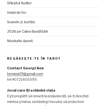
Sfârșitul Iluziilor
Inelul de foc
Soarele și Justiția
2026 pe Calea BunăStării
Nivelurile durerii
REGĂSEȘTE-TE ÎN TAROT
Contact Georgi Ana
terrana09@gmail.com
tel #0721605595
Jocul care îți schimbă viața
Ești pregătit să renunți la prejudecăți, să-ți deschizi
mintea și inima, să înțelegi trecutul, să proiectezi