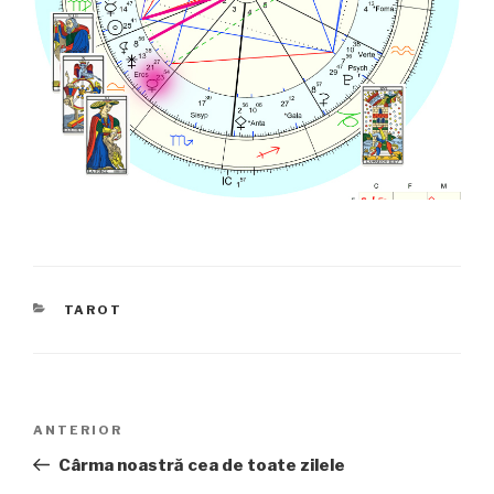
CATEGORII
TAROT
Navigare
Articolul
ANTERIOR
în
anterior
Cârma noastră cea de toate zilele
articole