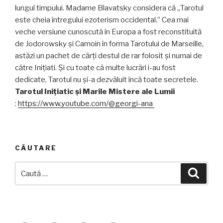
lungul timpului. Madame Blavatsky considera că „Tarotul
este cheia întregului ezoterism occidental.” Cea mai
veche versiune cunoscută în Europa a fost reconstituită
de Jodorowsky și Camoin în forma Tarotului de Marseille,
astăzi un pachet de cărți destul de rar folosit și numai de
către Inițiati. Și cu toate că multe lucrări i-au fost
dedicate, Tarotul nu și-a dezvăluit încă toate secretele.
Tarotul Inițiatic și Marile Mistere ale Lumii
:
https://www.youtube.com/@georgi-ana
CĂUTARE
Caută
Căuta
după: