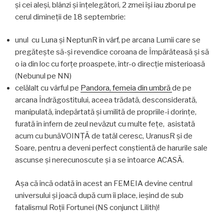
și cei aleși, blânzi și înțelegători, 2 zmei își iau zborul pe
cerul dimineții de 18 septembrie:
unul cu Luna și NeptunR în vârf, pe arcana Lumii care se
pregătește să-și revendice coroana de Împărăteasă și să
o ia din loc cu forțe proaspete, într-o direcție misterioasă
(Nebunul pe NN)
celălalt cu vârful pe
Pandora, femeia din umbră
de pe
arcana Îndrăgostitului, aceea trădată, desconsiderată,
manipulată, îndepărtată și umilită de propriile-i dorințe,
furată în infern de zeul nevăzut cu multe fețe, asistată
acum cu bunăVOINȚĂ de tatăl ceresc, UranusR și de
Soare, pentru a deveni perfect conștientă de harurile sale
ascunse și nerecunoscute și a se întoarce ACASĂ.
Așa că încă odată în acest an FEMEIA devine centrul
universului și joacă după cum îi place, ieșind de sub
fatalismul Roții Fortunei (NS conjunct Lilith)!