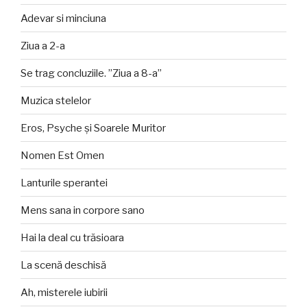
Adevar si minciuna
Ziua a 2-a
Se trag concluziile. ”Ziua a 8-a”
Muzica stelelor
Eros, Psyche și Soarele Muritor
Nomen Est Omen
Lanturile sperantei
Mens sana in corpore sano
Hai la deal cu trăsioara
La scenă deschisă
Ah, misterele iubirii