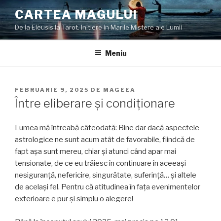
Sari
CARTEA MAGULUI
la
De la Eleusis la Tarot. Initiere in Marile Mistere ale Lumii
conținut
Meniu
PUBLICAT
FEBRUARIE 9, 2025
DE
MAGEEA
PE
Între eliberare și condiționare
Lumea mă întreabă câteodată: Bine dar dacă aspectele
astrologice ne sunt acum atât de favorabile, fiindcă de
fapt așa sunt mereu, chiar și atunci când apar mai
tensionate, de ce eu trăiesc în continuare în aceeași
nesiguranță, nefericire, singurătate, suferință… și altele
de același fel. Pentru că atitudinea în fața evenimentelor
exterioare e pur și simplu o alegere!