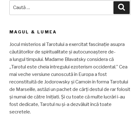
Caută
Căuta
după:
MAGUL & LUMEA
Jocul misterios al Tarotului a exercitat fascinație asupra
căutătorilor de spiritualitate și autocunoaștere de-
a lungul timpului. Madame Blavatsky considera că
„Tarotul este cheia întregului ezoterism occidental.” Cea
mai veche versiune cunoscută în Europa a fost
reconstituită de Jodorowsky și Camoin în forma Tarotului
de Marseille, astăzi un pachet de cărți destul de rar folosit
și numai de către Inițiati. Și cu toate că multe lucrări i-au
fost dedicate, Tarotul nu și-a dezvăluit încă toate
secretele.