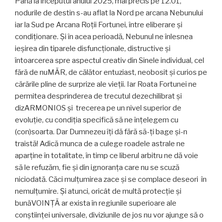
Până la începutul anului 2025, mai precis pe 12.01,
nodurile de destin s-au aflat la Nord pe arcana Nebunului
iar la Sud pe Arcana Roții Fortunei, între eliberare și
condiționare. Și în acea perioadă, Nebunul ne înlesnea
ieșirea din tiparele disfuncționale, distructive și
întoarcerea spre aspectul creativ din Sinele individual, cel
fără de nuMĂR, de călător entuziast, neobosit și curios pe
cărările pline de surprize ale vieții. Iar Roata Fortunei ne
permitea desprinderea de trecutul dezechilibrat și
dizARMONIOS și trecerea pe un nivel superior de
evoluție, cu condiția specifică să ne înțelegem cu
(con)soarta. Dar Dumnezeu îți dă fără să-ți bage și-n
traistă! Adică munca de a culege roadele astrale ne
aparține în totalitate, în timp ce liberul arbitru ne dă voie
să le refuzăm, fie și din ignoranța care nu se scuză
niciodată. Căci mulțumirea zace și se complace deseori în
nemulțumire. Și atunci, oricât de multă protecție și
bunăVOINȚĂ ar exista în regiunile superioare ale
conștiinței universale, diviziunile de jos nu vor ajunge să o