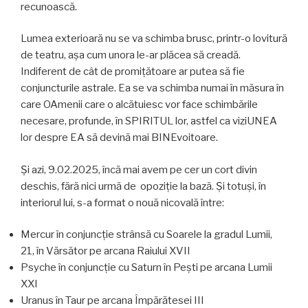
recunoască.
Lumea exterioară nu se va schimba brusc, printr-o lovitură
de teatru, așa cum unora le-ar plăcea să creadă.
Indiferent de cât de promițătoare ar putea să fie
conjuncturile astrale. Ea se va schimba numai în măsura în
care OAmenii care o alcătuiesc vor face schimbările
necesare, profunde, în SPIRITUL lor, astfel ca viziUNEA
lor despre EA să devină mai BINEvoitoare.
Și azi, 9.02.2025, încă mai avem pe cer un cort divin
deschis, fără nici urmă de opoziție la bază. Și totuși, în
interiorul lui, s-a format o nouă nicovală între:
Mercur în conjuncție strânsă cu Soarele la gradul Lumii,
21, în Vărsător pe arcana Raiului XVII
Psyche în conjuncție cu Saturn în Pești pe arcana Lumii
XXI
Uranus în Taur pe arcana Împărătesei III