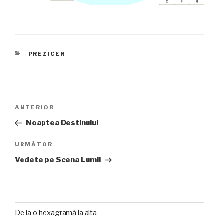
CATEGORII
PREZICERI
Navigare
Articolul
ANTERIOR
în
anterior
Noaptea Destinului
articole
Articolul
URMĂTOR
următor
Vedete pe Scena Lumii
De la o hexagramă la alta