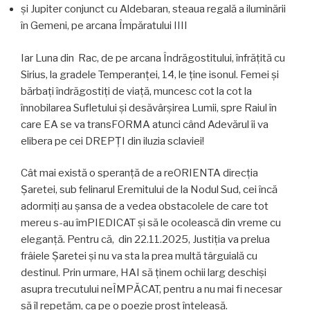
și Jupiter conjunct cu Aldebaran, steaua regală a iluminării
în Gemeni, pe arcana Împăratului IIII
Iar Luna din Rac, de pe arcana Îndrăgostitului, înfrățită cu
Sirius, la gradele Temperanței, 14, le ține isonul. Femei și
bărbați îndrăgostiți de viață, muncesc cot la cot la
înnobilarea Sufletului și desăvârșirea Lumii, spre Raiul în
care EA se va transFORMA atunci când Adevărul îi va
elibera pe cei DREPȚI din iluzia sclaviei!
Cât mai există o speranță de a reORIENTA direcția
Șaretei, sub felinarul Eremitului de la Nodul Sud, cei încă
adormiți au șansa de a vedea obstacolele de care tot
mereu s-au îmPIEDICAT și să le ocolească din vreme cu
eleganță. Pentru că, din 22.11.2025, Justiția va prelua
frâiele Șaretei și nu va sta la prea multă târguială cu
destinul. Prin urmare, HAI să ținem ochii larg deschiși
asupra trecutului neÎMPĂCAT, pentru a nu mai fi necesar
să îl repetăm, ca pe o poezie prost înțeleasă.