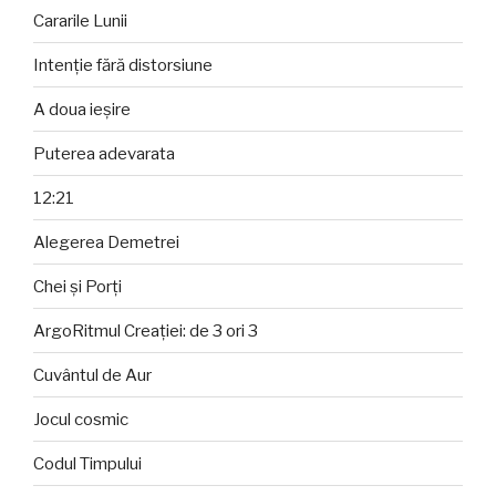
Cararile Lunii
Intenție fără distorsiune
A doua ieșire
Puterea adevarata
12:21
Alegerea Demetrei
Chei și Porți
ArgoRitmul Creației: de 3 ori 3
Cuvântul de Aur
Jocul cosmic
Codul Timpului