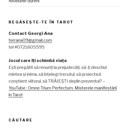
Nivelurile durerii
REGĂSEȘTE-TE ÎN TAROT
Contact Georgi Ana
terrana09@gmail.com
tel #0721605595
Jocul care îți schimbă viața
Ești pregătit să renunți la prejudecăți, să-ți deschizi
mintea și inima, să înțelegi trecutul, să proiectezi
conștient viitorul, să TRĂIEȘTI deplin prezentul? –
YouTube : Omne Trium Perfectum. Misterele manifestării
în Tarot
CĂUTARE