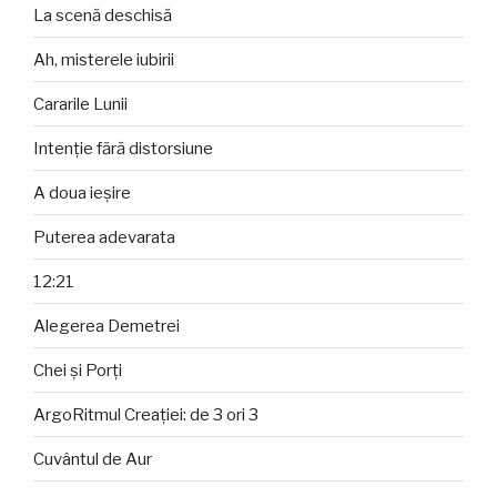
La scenă deschisă
Ah, misterele iubirii
Cararile Lunii
Intenție fără distorsiune
A doua ieșire
Puterea adevarata
12:21
Alegerea Demetrei
Chei și Porți
ArgoRitmul Creației: de 3 ori 3
Cuvântul de Aur