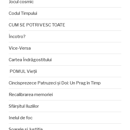
Jocul cosmic
Codul Timpului
CUM SE POTRIVESC TOATE
Încotro?
Vice-Versa
Cartea Îndrăgostitului
POMUL Vieții
Cincisprezece Patruzeci și Doi: Un Prag în Timp
Recalibrarea memoriei
Sfârșitul Iluziilor
Inelul de foc
Soarele și Justiția