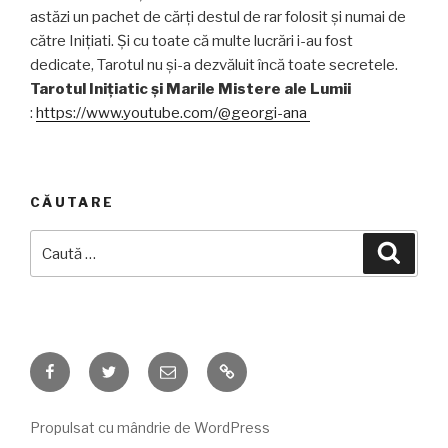
astăzi un pachet de cărți destul de rar folosit și numai de
către Inițiati. Și cu toate că multe lucrări i-au fost
dedicate, Tarotul nu și-a dezvăluit încă toate secretele.
Tarotul Inițiatic și Marile Mistere ale Lumii
:
https://www.youtube.com/@georgi-ana
CĂUTARE
Caută
Căuta
după:
Facebook
Twitter
Email
Consiliere
ALTFEL
Propulsat cu mândrie de WordPress