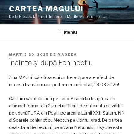
Sari
CARTEA MAGULUI
la
De la Eleusis la Tarot. Initiere in Marile Mistere ale Lumii
conținut
Meniu
PUBLICAT
MARTIE 20, 2025
DE
MAGEEA
PE
Înainte și după Echinocțiu
Ziua MAGnifică a Soarelui dintre eclipse are efect de
intensă transformare pe termen nelimitat, 19.03.2025!
Căci am văzut din nou pe cer o Piramida de apă, ca un
diamant format din 2 zmei unificați, de data asta cu vârful
pe adunăTURA din Pești, pe arcana Lumii XXI: Saturn, NN
și Soarele conjunct cu Neptun pe ultimul grad. De partea
cealaltă, a Berbecului, pe arcana Nebunului, Psyche este