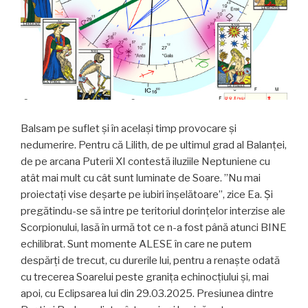
Balsam pe suflet și în același timp provocare și
nedumerire. Pentru că Lilith, de pe ultimul grad al Balanței,
de pe arcana Puterii XI contestă iluziile Neptuniene cu
atât mai mult cu cât sunt luminate de Soare. ”Nu mai
proiectați vise deșarte pe iubiri înșelătoare”, zice Ea. Și
pregătindu-se să intre pe teritoriul dorințelor interzise ale
Scorpionului, lasă în urmă tot ce n-a fost până atunci BINE
echilibrat. Sunt momente ALESE în care ne putem
despărți de trecut, cu durerile lui, pentru a renaște odată
cu trecerea Soarelui peste granița echinocțiului și, mai
apoi, cu Eclipsarea lui din 29.03.2025. Presiunea dintre