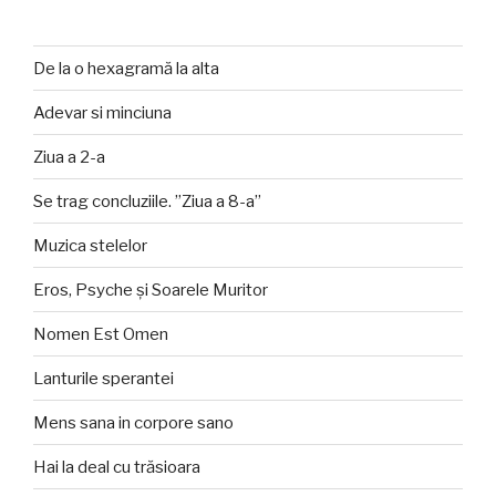
De la o hexagramă la alta
Adevar si minciuna
Ziua a 2-a
Se trag concluziile. ”Ziua a 8-a”
Muzica stelelor
Eros, Psyche și Soarele Muritor
Nomen Est Omen
Lanturile sperantei
Mens sana in corpore sano
Hai la deal cu trăsioara