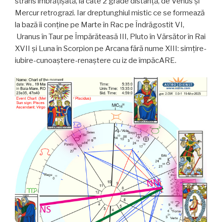
strâns îmbrățișată, la câte 2 grade distanță, de Venus și
Mercur retrograzi. Iar dreptunghiul mistic ce se formează
la bază îi conține pe Marte în Rac pe Îndrăgostit VI,
Uranus în Taur pe Împărăteasă III, Pluto în Vărsător în Rai
XVII și Luna în Scorpion pe Arcana fără nume XIII: simțire-
iubire-cunoaștere-renaștere cu iz de împăcARE.