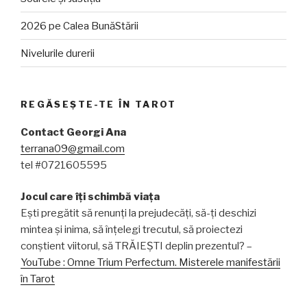
2026 pe Calea BunăStării
Nivelurile durerii
REGĂSEȘTE-TE ÎN TAROT
Contact Georgi Ana
terrana09@gmail.com
tel #0721605595
Jocul care îți schimbă viața
Ești pregătit să renunți la prejudecăți, să-ți deschizi
mintea și inima, să înțelegi trecutul, să proiectezi
conștient viitorul, să TRĂIEȘTI deplin prezentul? –
YouTube : Omne Trium Perfectum. Misterele manifestării
în Tarot