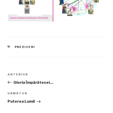
CATEGORII
PREZICERI
Navigare
Articolul
ANTERIOR
în
anterior
Gloria Împărătesei…
articole
Articolul
URMĂTOR
următor
Puterea Lumii