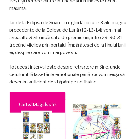
Pești și Berbec, dintre întuneric și lumină este acum
maximă.
Iar de la Eclipsa de Soare, în oglindă cu cele 3 zile magice
precedente de la Eclipsa de Lună (12-13-14) vom mai
avea alte 3 zile încărcate de promisiuni, între 29-30-31,
trecând vijelios prin portalul Împărătesei de la finalul lunii
ei, despre care vom mai povesti.
Tot acest interval este despre retragere în Sine, unde
cerul umblă la setările emoționale până ce vom reuși să
devenim suficient de stăpâni pe noi înșine.