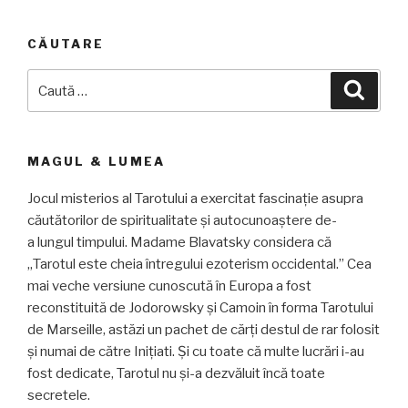
CĂUTARE
Caută
Căuta
după:
MAGUL & LUMEA
Jocul misterios al Tarotului a exercitat fascinație asupra
căutătorilor de spiritualitate și autocunoaștere de-
a lungul timpului. Madame Blavatsky considera că
„Tarotul este cheia întregului ezoterism occidental.” Cea
mai veche versiune cunoscută în Europa a fost
reconstituită de Jodorowsky și Camoin în forma Tarotului
de Marseille, astăzi un pachet de cărți destul de rar folosit
și numai de către Inițiati. Și cu toate că multe lucrări i-au
fost dedicate, Tarotul nu și-a dezvăluit încă toate
secretele.